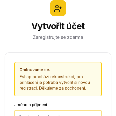
Vytvořit účet
Zaregistrujte se zdarma
Omlouváme se.
Eshop prochází rekonstrukcí, pro
přihlášení je potřeba vytvořit si novou
registraci. Děkujeme za pochopení.
Jméno a příjmení