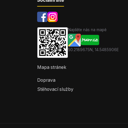
Sociální sítě
Najděte nás na mapě
50.2189675N, 14.5485906E
Mapa stránek
Doprava
Stěhovací služby