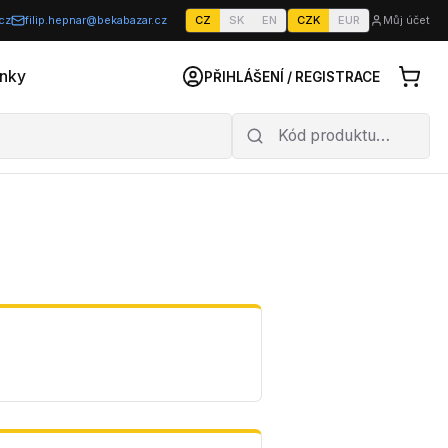
cz
filip.hepnar@bekabazar.cz
CZ
SK
EN
CZK
EUR
Můj účet
nky
PŘIHLÁŠENÍ / REGISTRACE