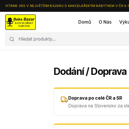
VÍTÁME VÁS V NEJVĚTŠÍM BAZARU S KANCELÁŘSKÝM NÁBYTKEM V ČR A 
Domů
O Nás
Výk
Dodání / Doprava
Doprava po celé ČR a SR
Doprava na Slovensko za ste