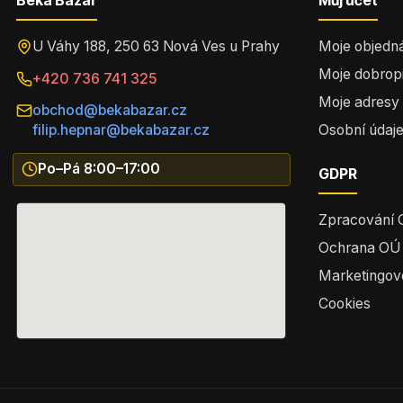
Beka Bazar
Můj účet
U Váhy 188, 250 63 Nová Ves u Prahy
Moje objedn
Moje dobrop
+420 736 741 325
Moje adresy
obchod@bekabazar.cz
filip.hepnar@bekabazar.cz
Osobní údaj
Po–Pá 8:00–17:00
GDPR
Zpracování
Ochrana OÚ
Marketingov
Cookies