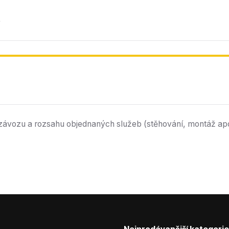
y
závozu a rozsahu objednaných služeb (stěhování, montáž apo