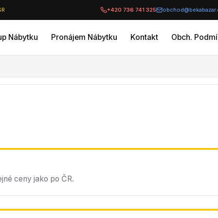
SR
+420 736 741 325
obchod@bekabazar.
up Nábytku
Pronájem Nábytku
Kontakt
Obch. Podmí
jné ceny jako po ČR.