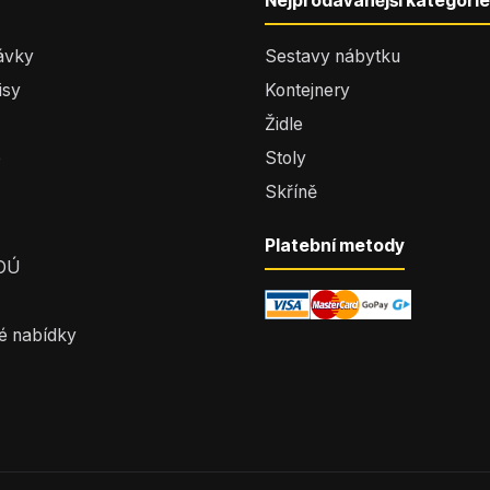
Nejprodávanější kategorie
ávky
Sestavy nábytku
isy
Kontejnery
Židle
e
Stoly
Skříně
Platební metody
 OÚ
é nabídky