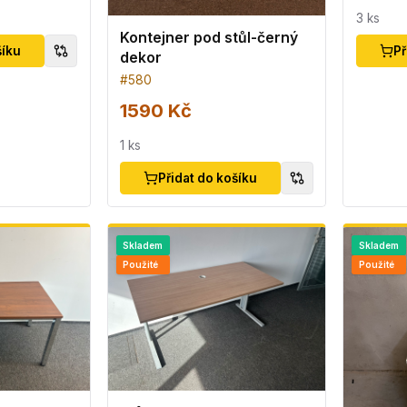
3
ks
Kontejner pod stůl-černý
šíku
Př
dekor
#
580
1590 Kč
1
ks
Přidat do košíku
Skladem
Skladem
Použité
Použité