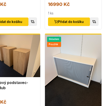
 Kč
16990 Kč
1
ks
idat do košíku
Přidat do košíku
Skladem
Použité
ový podstavec-
dub
 Kč