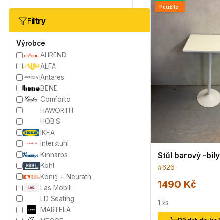
Použité
Filtry
Výrobce
AHREND
ALFA
Antares
BENE
Comforto
HAWORTH
HOBIS
IKEA
Interstuhl
Stůl barový -bily
Kinnarps
Köhl
#
626
König + Neurath
1490 Kč
Las Mobili
LD Seating
1
ks
MARTELA