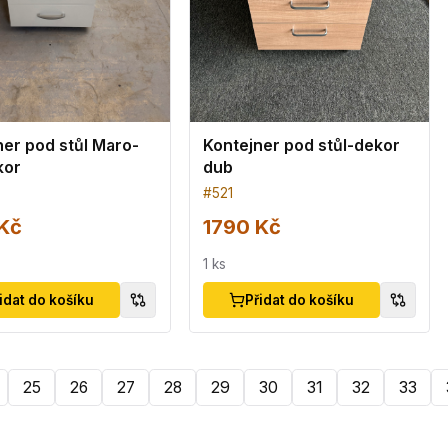
ner pod stůl Maro-
Kontejner pod stůl-dekor
kor
dub
#
521
Kč
1790 Kč
1
ks
idat do košíku
Přidat do košíku
25
26
27
28
29
30
31
32
33