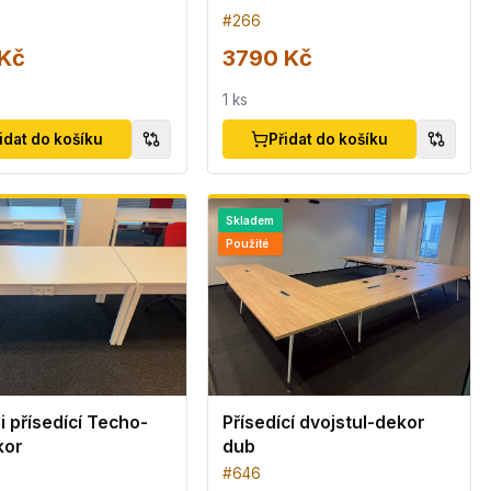
#
266
Kč
3790 Kč
1
ks
idat do košíku
Přidat do košíku
Skladem
Použité
 i přísedící Techo-
Přísedící dvojstul-dekor
kor
dub
#
646