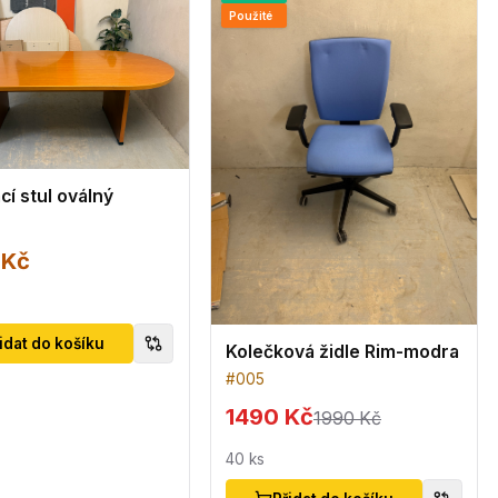
Použité
í stul oválný
 Kč
idat do košíku
Kolečková židle Rim-modra
#
005
1490 Kč
1990 Kč
40
ks