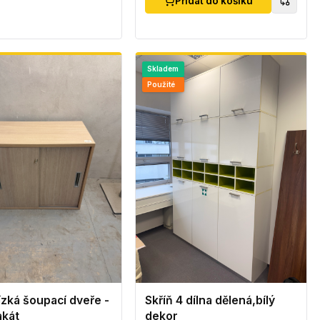
Přidat do košíku
Skladem
Použité
ízká šoupací dveře -
Skříň 4 dílna dělená,bílý
akát
dekor