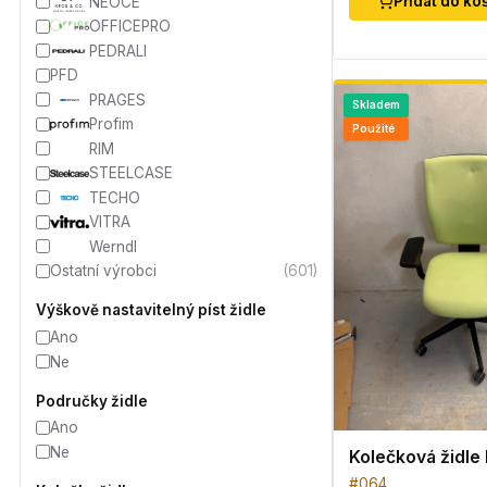
Přidat do ko
NEOCE
OFFICEPRO
PEDRALI
PFD
PRAGES
Skladem
Profim
Použité
RIM
STEELCASE
TECHO
VITRA
Werndl
Ostatní výrobci
(
601
)
Výškově nastavitelný píst židle
Ano
Ne
Područky židle
Ano
Ne
Kolečková židle
#
064