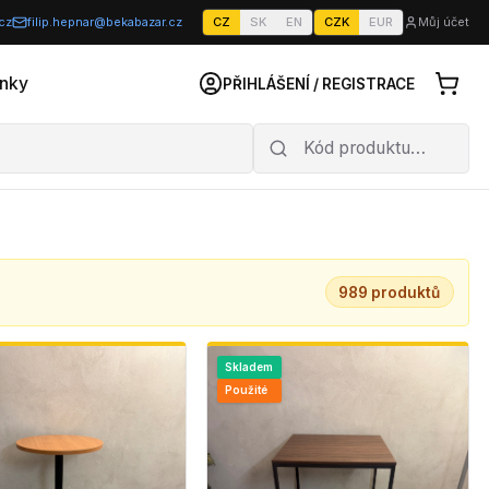
cz
filip.hepnar@bekabazar.cz
CZ
SK
EN
CZK
EUR
Můj účet
nky
PŘIHLÁŠENÍ / REGISTRACE
989
produktů
Skladem
Použité