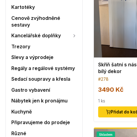
Kartotéky
Cenově zvýhodněné
sestavy
Kancelářské doplňky
Trezory
Slevy a výprodeje
Skříň šatní s ná
Regály a regálové systémy
bílý dekor
Sedací soupravy a křesla
#
278
3490 Kč
Gastro vybavení
Nábytek jen k pronájmu
1
ks
Kuchyně
Přidat do ko
Připravujeme do prodeje
Různé
Skladem