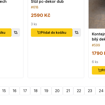
řech
Stůl pc-dekor dub
#
618
2590 Kč
3
ks
šíku
Přidat do košíku
Kontej
bílý de
#
599
1790 
6
ks
Př
15
16
17
18
19
20
21
22
23
24