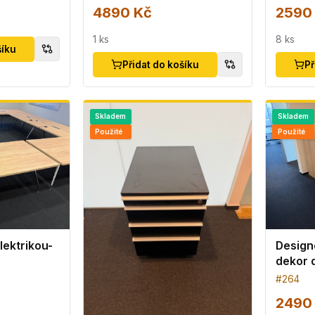
4890 Kč
2590
1
ks
8
ks
šíku
Přidat do košíku
Př
Skladem
Skladem
Použité
Použité
elektrikou-
Design
dekor 
#
264
2490