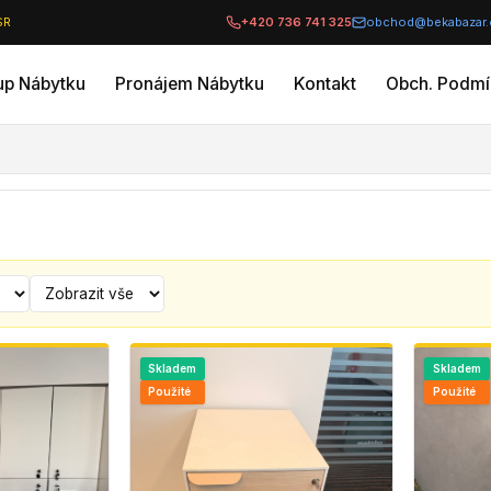
SR
+420 736 741 325
obchod@bekabazar.
up Nábytku
Pronájem Nábytku
Kontakt
Obch. Podmí
Skladem
Skladem
Použité
Použité