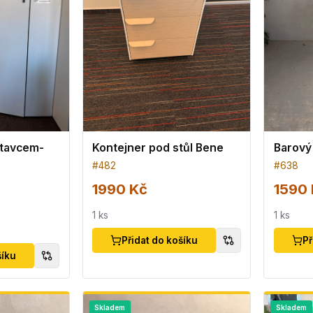
stavcem-
Kontejner pod stůl Bene
Barový 
#
482
#
638
1990 Kč
1590 
1
ks
1
ks
Přidat do košíku
Př
šíku
Skladem
Skladem