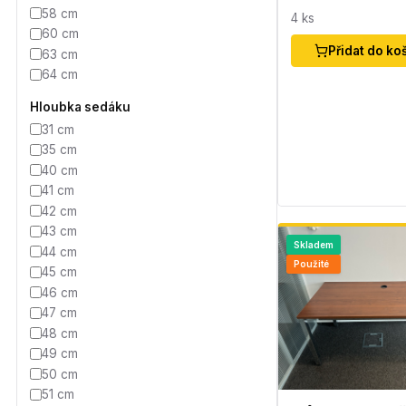
58 cm
4
ks
60 cm
Přidat do ko
63 cm
64 cm
Hloubka sedáku
31 cm
35 cm
40 cm
41 cm
42 cm
43 cm
Skladem
44 cm
Použité
45 cm
46 cm
47 cm
48 cm
49 cm
50 cm
51 cm