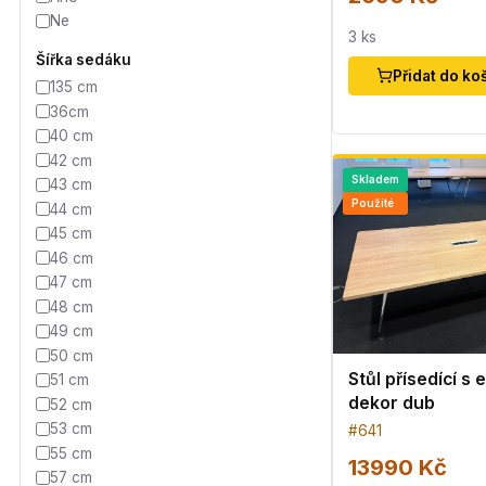
Ne
3
ks
Šířka sedáku
Přidat do ko
135 cm
36cm
40 cm
42 cm
Skladem
43 cm
Použité
44 cm
45 cm
46 cm
47 cm
48 cm
49 cm
50 cm
Stůl přísedící s 
51 cm
dekor dub
52 cm
53 cm
#
641
55 cm
13990 Kč
57 cm