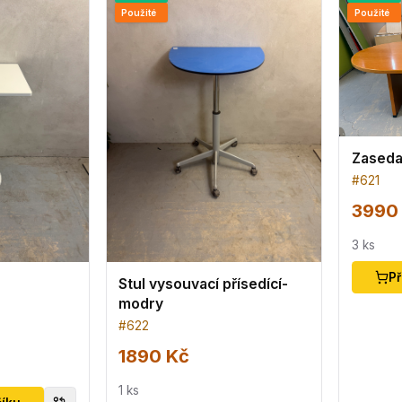
Použité
Použité
Zasedac
#
621
3990
3
ks
Př
Stul vysouvací přísedící-
modry
#
622
1890 Kč
1
ks