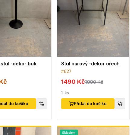
stul -dekor buk
Stul barový -dekor ořech
#
627
Kč
1490 Kč
1990 Kč
2
ks
idat do košíku
Přidat do košíku
Skladem