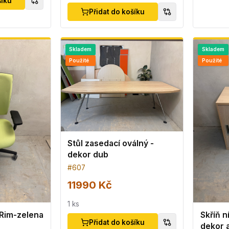
šíku
Přidat do košíku
Skladem
Skladem
Použité
Použité
Stůl zasedací oválný -
dekor dub
#
607
11990 Kč
1
ks
 Rim-zelena
Skříň n
Přidat do košíku
dekor 