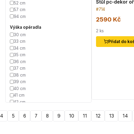
Stůl pc-dekor o
52 cm
#
714
57 cm
94 cm
2590 Kč
Výška opěradla
2
ks
30 cm
33 cm
Přidat do ko
34 cm
35 cm
36 cm
37 cm
38 cm
39 cm
40 cm
41 cm
42 cm
43 cm
44 cm
4
5
6
7
8
9
10
11
12
13
14
45 cm
46 cm