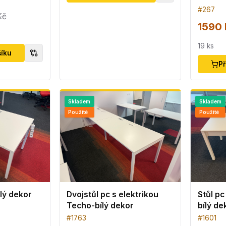
#
267
Kč
1590 
19
ks
šíku
Př
Skladem
Skladem
Použité
Použité
lý dekor
Dvojstůl pc s elektrikou
Stůl pc
Techo-bílý dekor
bílý de
#
1763
#
1601