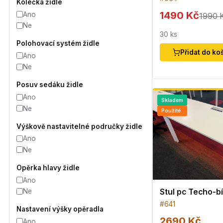
Kolečka židle
1490 Kč
Ano
1990 
Ne
30
ks
Polohovací systém židle
Přidat do ko
Ano
Ne
Posuv sedáku židle
Ano
Skladem
Ne
Použité
Výškově nastavitelné područky židle
Ano
Ne
Opěrka hlavy židle
Ano
Stul pc Techo-bí
Ne
#
641
Nastavení výšky opěradla
2690 Kč
Ano