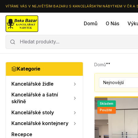
VÍTÁME VÁS V NEJVĚTŠÍM BAZARU S KANCELÁŘSKÝM NÁBYTKEM V ČR A 
Domů
O Nás
Výk
Domů
""
Kategorie
Kancelářské židle
Kancelářské a šatní
skříně
Skladem
Použité
Kancelářské stoly
Kancelářské kontejnery
Recepce