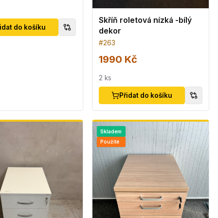
Skříň roletová nízká -bílý
idat do košíku
dekor
#
263
1990 Kč
2
ks
Přidat do košíku
Skladem
Použité