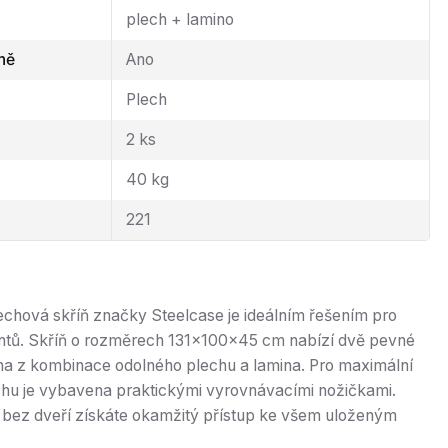
plech + lamino
ně
Ano
Plech
2 ks
40 kg
221
lechová skříň značky Steelcase je ideálním řešením pro
ntů. Skříň o rozměrech 131x100x45 cm nabízí dvě pevné
ena z kombinace odolného plechu a lamina. Pro maximální
rchu je vybavena praktickými vyrovnávacími nožičkami.
bez dveří získáte okamžitý přístup ke všem uloženým