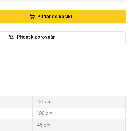
Přidat do košíku
Přidat k porovnání
131 cm
100 cm
45 cm