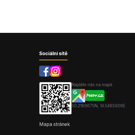
Sociální sítě
Najděte nás na mapě
50.2189675N, 14.5485906E
Mapa stránek