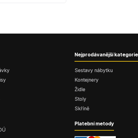
Nejprodávanější kategorie
ávky
Sestavy nábytku
isy
Kontejnery
Židle
e
Stoly
Skříně
Platební metody
 OÚ