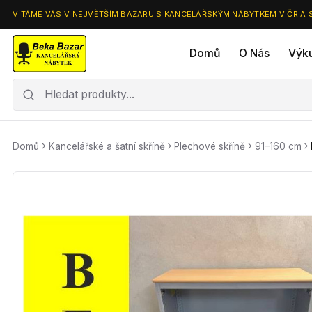
NEJVĚTŠÍ VÝBĚR – NEJVĚTŠÍ PRODEJNÍ PLOCHA – DOPRAVA PO CELÉ ČR A
Domů
O Nás
Výk
Domů
Kancelářské a šatní skříně
Plechové skříně
91–160 cm