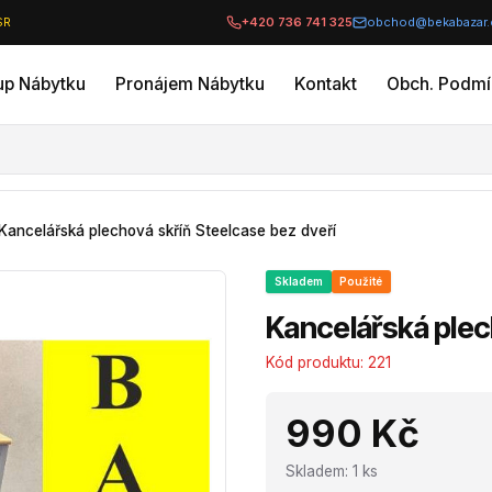
 SR
+420 736 741 325
obchod@bekabazar.
up Nábytku
Pronájem Nábytku
Kontakt
Obch. Podmí
Kancelářská plechová skříň Steelcase bez dveří
Skladem
Použité
Kancelářská plec
Kód produktu:
221
990 Kč
Skladem
:
1
ks