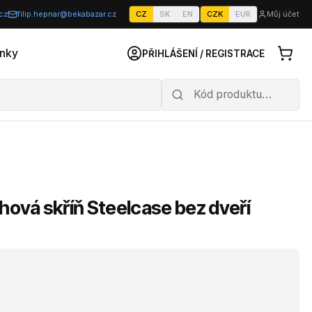
cz
filip.hepnar@bekabazar.cz
CZ
SK
EN
CZK
EUR
Můj účet
nky
PŘIHLÁŠENÍ / REGISTRACE
hová skříň Steelcase bez dveří