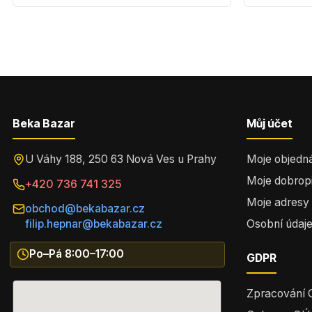
Beka Bazar
Můj účet
U Váhy 188, 250 63 Nová Ves u Prahy
Moje objedn
Moje dobrop
+420 736 741 325
Moje adresy
obchod@bekabazar.cz
filip.hepnar@bekabazar.cz
Osobní údaj
Po–Pá 8:00–17:00
GDPR
Zpracování