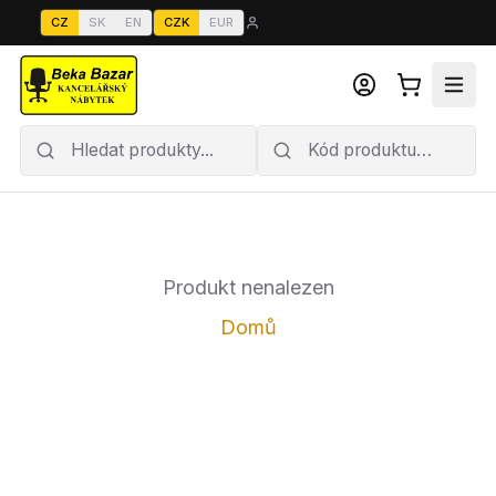
CZ
SK
EN
CZK
EUR
Produkt nenalezen
Domů