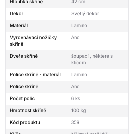
Hloubka skříně
42 cm
Dekor
Světlý dekor
Materiál
Lamino
Vyrovnávací nožičky
Ano
skříně
Dveře skříně
šoupací , některé s
klíčem
Police skříně - materiál
Lamino
Police skříně
Ano
Počet polic
6 ks
Hmotnost skříně
100 kg
Kód produktu
358