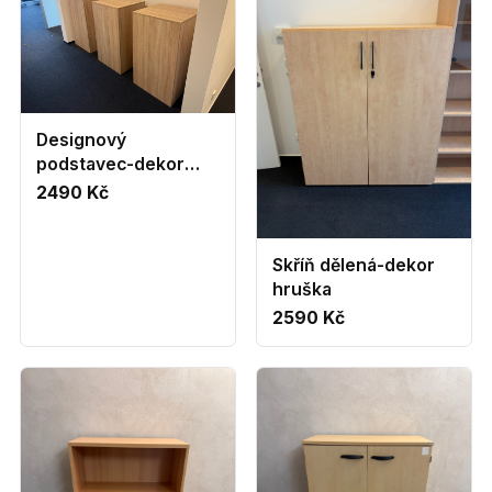
Designový
podstavec-dekor
dub
2490 Kč
Skříň dělená-dekor
hruška
2590 Kč