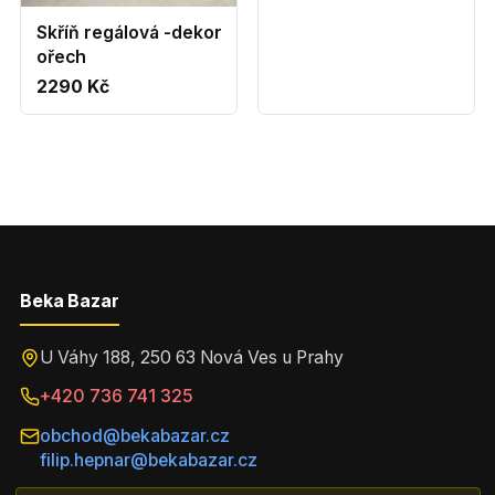
Skříň regálová -dekor
ořech
2290 Kč
Beka Bazar
U Váhy 188, 250 63 Nová Ves u Prahy
+420 736 741 325
obchod@bekabazar.cz
filip.hepnar@bekabazar.cz