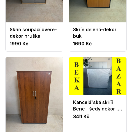
Skříň šoupací dveře-
Skříň dělená-dekor
dekor hruška
buk
1990 Kč
1690 Kč
Kancelářská skříň
Bene - šedý dekor ,
roletové dveře
3411 Kč