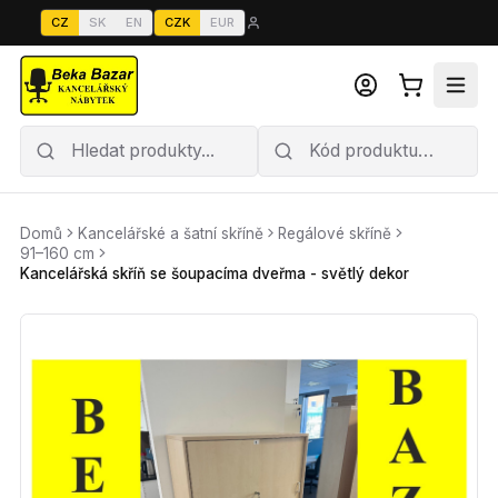
CZ
SK
EN
CZK
EUR
Domů
Kancelářské a šatní skříně
Regálové skříně
91–160 cm
Kancelářská skříň se šoupacíma dveřma - světlý dekor