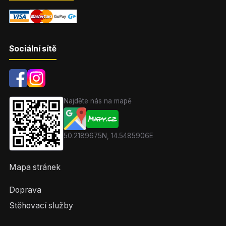
Sociální sítě
Najděte nás na mapě
50.2189675N, 14.5485906E
Mapa stránek
Doprava
Stěhovací služby