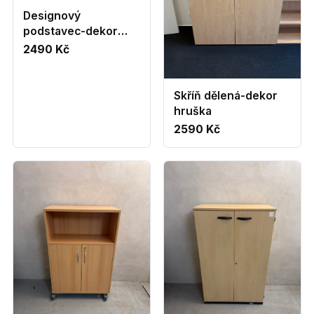
Designový
podstavec-dekor
dub
2490 Kč
Skříň dělená-dekor
hruška
2590 Kč