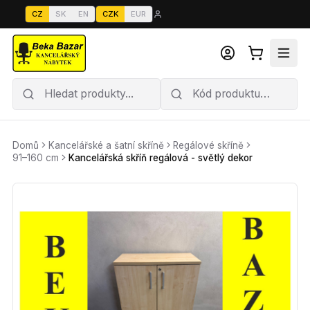
CZ
SK
EN
CZK
EUR
Domů
Kancelářské a šatní skříně
Regálové skříně
91–160 cm
Kancelářská skříň regálová - světlý dekor