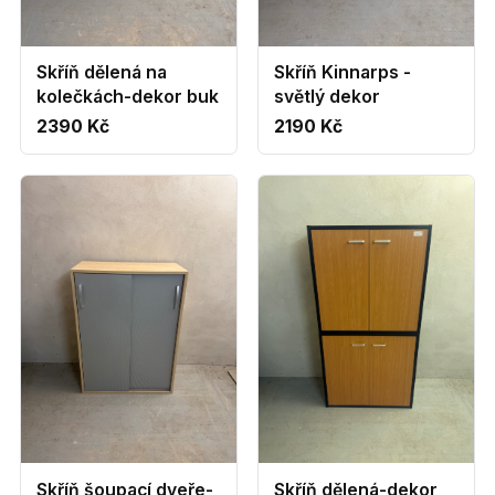
Skříň dělená na
Skříň Kinnarps -
kolečkách-dekor buk
světlý dekor
2390 Kč
2190 Kč
Skříň šoupací dveře-
Skříň dělená-dekor