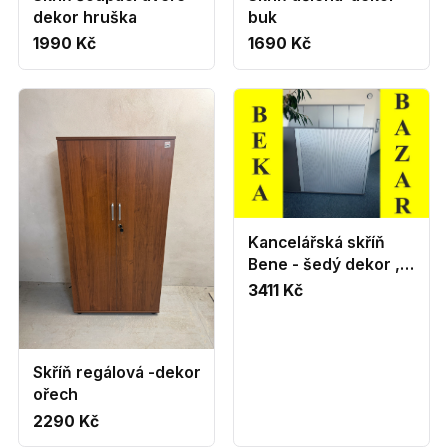
dekor hruška
buk
1990 Kč
1690 Kč
Kancelářská skříň
Bene - šedý dekor ,
roletové dveře
3411 Kč
Skříň regálová -dekor
ořech
2290 Kč