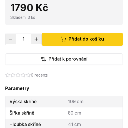
1790 Kč
Skladem
:
3
ks
1
Přidat do košíku
Přidat k porovnání
0
recenzí
Parametry
Výška skříně
109 cm
Šířka skříně
80 cm
Hloubka skříně
41 cm