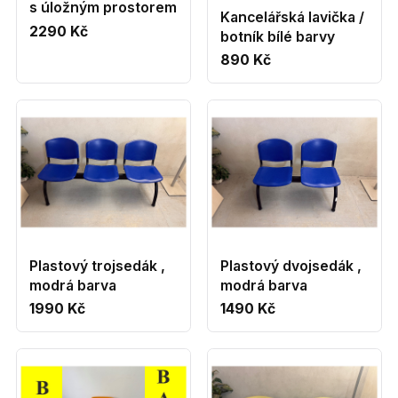
s úložným prostorem
Kancelářská lavička /
2290 Kč
botník bílé barvy
890 Kč
Plastový trojsedák ,
Plastový dvojsedák ,
modrá barva
modrá barva
1990 Kč
1490 Kč