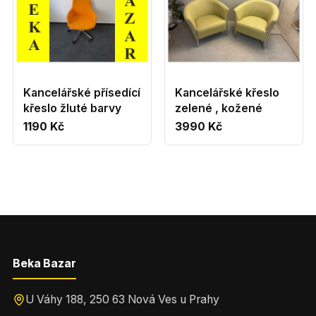
Kancelářské přísedící
Kancelářské křeslo
křeslo žluté barvy
zelené , kožené
1190 Kč
3990 Kč
Beka Bazar
U Váhy 188, 250 63 Nová Ves u Prahy