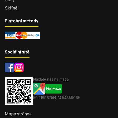
Skříně
Platební metody
Sociální sítě
Najděte nás na mapě
50.2189675N, 14.5485906E
Mapa stránek