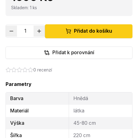
Skladem
:
1
ks
1
Přidat do košíku
Přidat k porovnání
0
recenzí
Parametry
Barva
Hnědá
Materiál
látka
Výška
45-80 cm
Šířka
220 cm