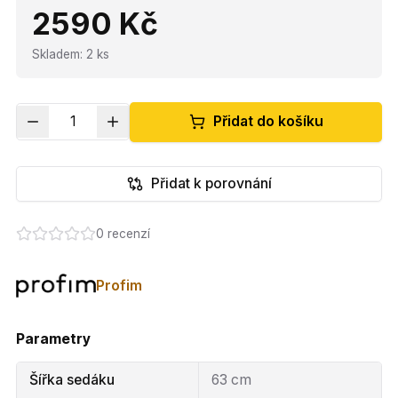
2590 Kč
Skladem
:
2
ks
1
Přidat do košíku
Přidat k porovnání
0
recenzí
Profim
Parametry
Šířka sedáku
63 cm