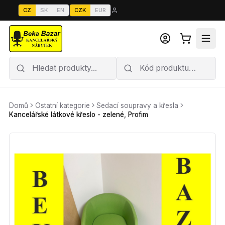
CZ
SK
EN
CZK
EUR
Domů
Ostatní kategorie
Sedací soupravy a křesla
Kancelářské látkové křeslo - zelené, Profim