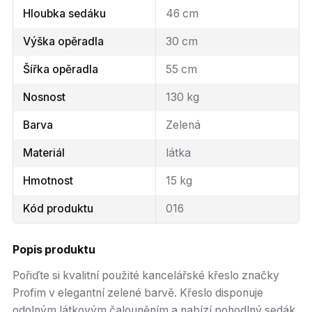
Hloubka sedáku
46 cm
Výška opěradla
30 cm
Šířka opěradla
55 cm
Nosnost
130 kg
Barva
Zelená
Materiál
látka
Hmotnost
15 kg
Kód produktu
016
Popis produktu
Pořiďte si kvalitní použité kancelářské křeslo značky
Profim v elegantní zelené barvě. Křeslo disponuje
odolným látkovým čalouněním a nabízí pohodlný sedák