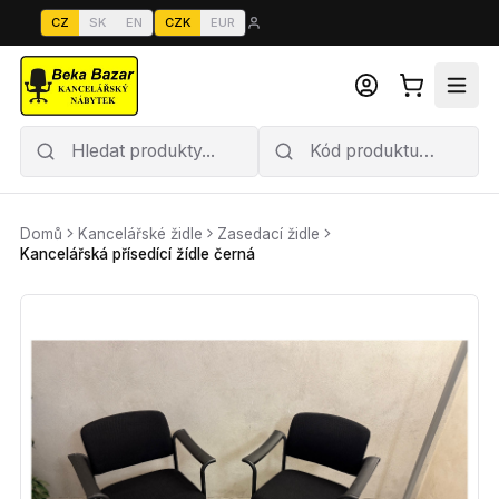
CZ
SK
EN
CZK
EUR
Domů
Kancelářské židle
Zasedací židle
Kancelářská přísedící žídle černá