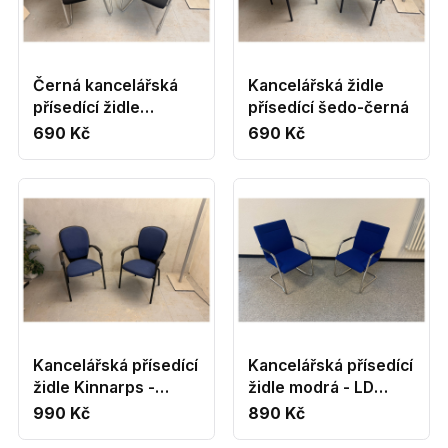
Černá kancelářská
Kancelářská židle
přísedící židle
přísedící šedo-černá
Interstuhl
690 Kč
690 Kč
Kancelářská přísedící
Kancelářská přísedící
židle Kinnarps -
židle modrá - LD
modrá
seating
990 Kč
890 Kč