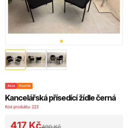
Akce
Použité
Kancelářská přísedící žídle černá
Kód produktu:
223
417 Kč
490 Kč