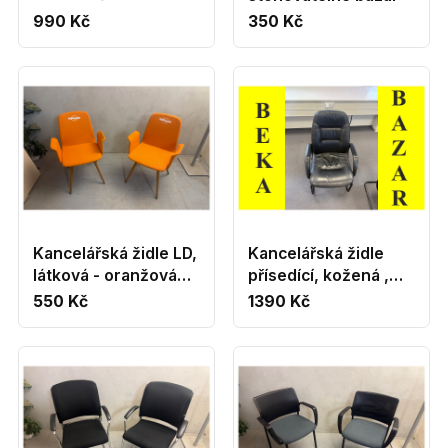
oranžová barva
990 Kč
350 Kč
Kancelářská židle LD,
Kancelářská židle
látková - oranžová
přísedící, kožená ,
barva
černá
550 Kč
1390 Kč