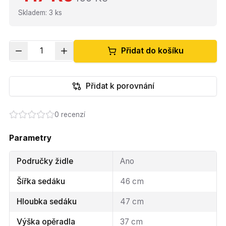
Skladem
:
3
ks
1
Přidat do košíku
Přidat k porovnání
0
recenzí
Parametry
Područky židle
Ano
Šířka sedáku
46 cm
Hloubka sedáku
47 cm
Výška opěradla
37 cm