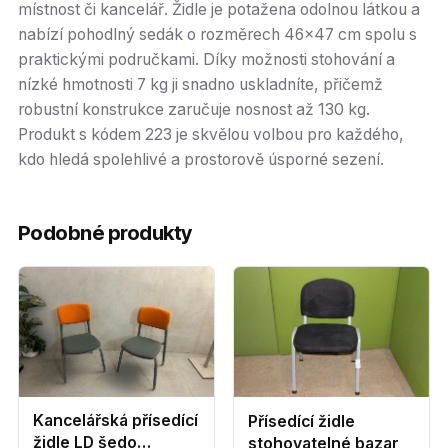
místnost či kancelář. Židle je potažena odolnou látkou a
nabízí pohodlný sedák o rozměrech 46x47 cm spolu s
praktickými područkami. Díky možnosti stohování a
nízké hmotnosti 7 kg ji snadno uskladníte, přičemž
robustní konstrukce zaručuje nosnost až 130 kg.
Produkt s kódem 223 je skvělou volbou pro každého,
kdo hledá spolehlivé a prostorově úsporné sezení.
Podobné produkty
Kancelářská přísedící
Přísedící židle
židle LD šedo
stohovatelné bazar