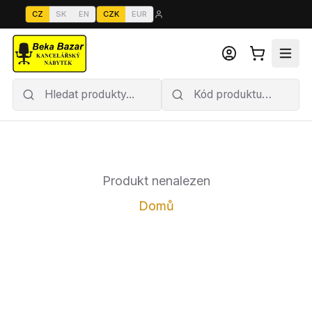
CZ
SK
EN
CZK
EUR
Produkt nenalezen
Domů